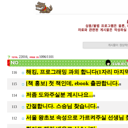
22016,
1096/1101
해킹, 프로그래밍 과외 합니다(1자리 마지막
116
[책 홍보] 첫 책인데, ebook 출판합니다.
115
[1]
저좀 도와주실분 계시나요...
114
[1]
간절합니다. 스승님 찾습니다.
113
[1]
서울 왕초보 속성으로 가르켜주실 선생님
112