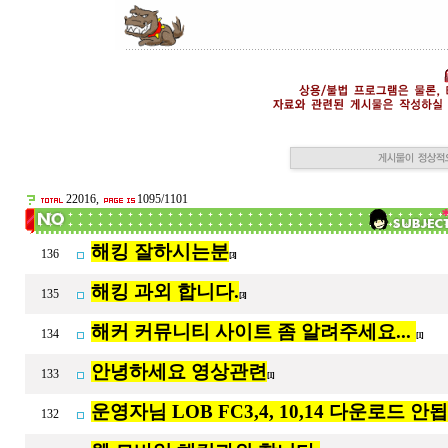
22016,
1095/1101
해킹 잘하시는분
136
[3]
해킹 과외 합니다.
135
[3]
해커 커뮤니티 사이트 좀 알려주세요...
134
[1]
안녕하세요 영상관련
133
[1]
운영자님 LOB FC3,4, 10,14 다운로드 안
132