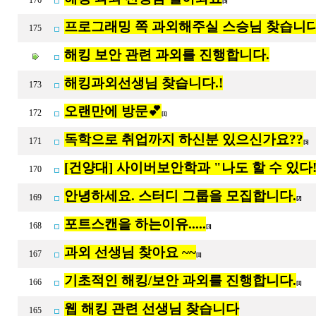
176
[5]
프로그래밍 쪽 과외해주실 스승님 찾습니
175
해킹 보안 관련 과외를 진행합니다.
해킹과외선생님 찾습니다.!
173
오랜만에 방문💕
172
[1]
독학으로 취업까지 하신분 있으신가요??
171
[5]
[건양대] 사이버보안학과 "나도 할 수 있다
170
안녕하세요. 스터디 그룹을 모집합니다.
169
[2]
포트스캔을 하는이유.....
168
[3]
과외 선생님 찾아요 ~~
167
[1]
기초적인 해킹/보안 과외를 진행합니다.
166
[1]
웹 해킹 관련 선생님 찾습니다
165