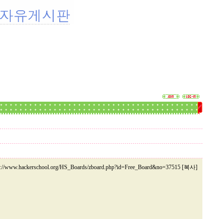
p://www.hackerschool.org/HS_Boards/zboard.php?id=Free_Board&no=37515 [복사]