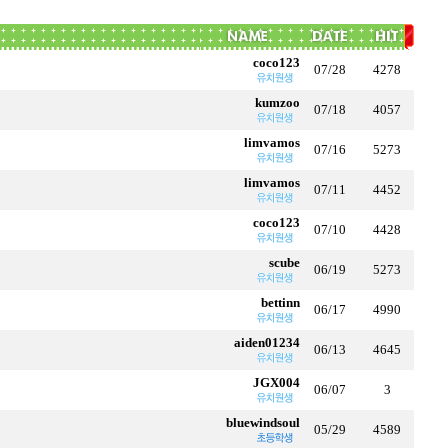
coco123
07/28
4278
kumzoo
07/18
4057
limvamos
07/16
5273
limvamos
07/11
4452
coco123
07/10
4428
scube
06/19
5273
bettinn
06/17
4990
aiden01234
06/13
4645
JGX004
06/07
3
bluewindsoul
05/29
4589