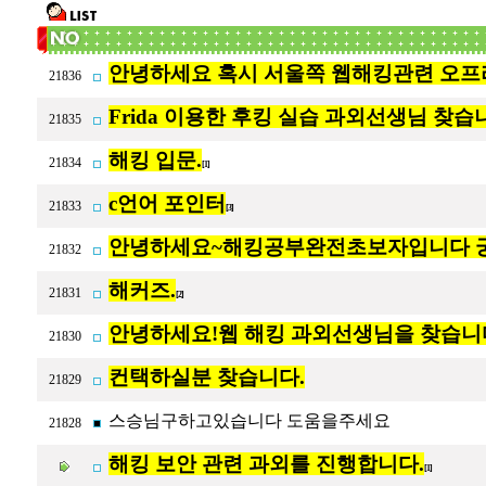
안녕하세요 혹시 서울쪽 웹해킹관련 오
21836
Frida 이용한 후킹 실습 과외선생님 찾습
21835
해킹 입문.
21834
[1]
c언어 포인터
21833
[3]
안녕하세요~해킹공부완전초보자입니다 
21832
해커즈.
21831
[2]
안녕하세요!웹 해킹 과외선생님을 찾습니
21830
컨택하실분 찾습니다.
21829
스승님구하고있습니다 도움을주세요
21828
해킹 보안 관련 과외를 진행합니다.
[1]