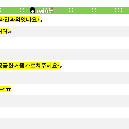
프라인과외잇나요?
[2]
니다.
[1]
궁금한거좀가르쳐주세요~
[2]
다 ㅠ