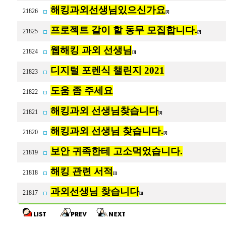
해킹과외선생님있으신가요
21826
[1]
프로젝트 같이 할 동무 모집합니다.
21825
[2]
웹해킹 과외 선생님
21824
[1]
디지털 포렌식 챌린지 2021
21823
도움 좀 주세요
21822
해킹과외 선생님찾습니다
21821
[1]
해킹과외 선생님 찾습니다.
21820
[1]
보안 귀족한테 고소먹었습니다.
21819
해킹 관련 서적
21818
[1]
과외선생님 찾습니다
21817
[2]