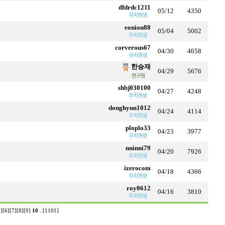
dfdrdc1211
05/12
4350
eonion88
05/04
5002
corverous67
04/30
4658
한승재
04/29
5676
shbj030100
04/27
4248
donghyun1012
04/24
4114
ploplo33
04/23
3977
nninni79
04/20
7926
izerocom
04/18
4366
roy0612
04/16
3810
]
[6]
[7]
[8]
[9]
10
..
[1101]