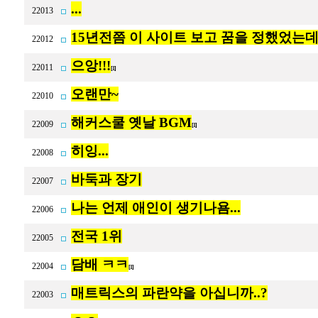
...
22013
15년전쯤 이 사이트 보고 꿈을 정했었는데
22012
으앙!!!
22011
[1]
오랜만~
22010
해커스쿨 옛날 BGM
22009
[1]
히잉...
22008
바둑과 장기
22007
나는 언제 애인이 생기나욤...
22006
전국 1위
22005
담배 ㅋㅋ
22004
[1]
매트릭스의 파란약을 아십니까..?
22003