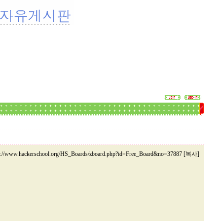
p://www.hackerschool.org/HS_Boards/zboard.php?id=Free_Board&no=37887 [복사]