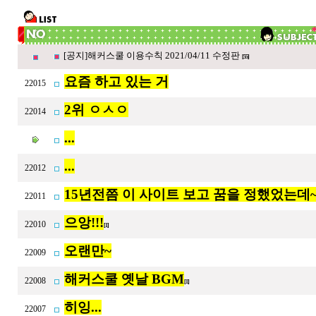
[공지]해커스쿨 이용수칙 2021/04/11 수정판
[55]
요즘 하고 있는 거
22015
2위 ㅇㅅㅇ
22014
...
...
22012
15년전쯤 이 사이트 보고 꿈을 정했었는데~
22011
으앙!!!
22010
[1]
오랜만~
22009
해커스쿨 옛날 BGM
22008
[1]
히잉...
22007