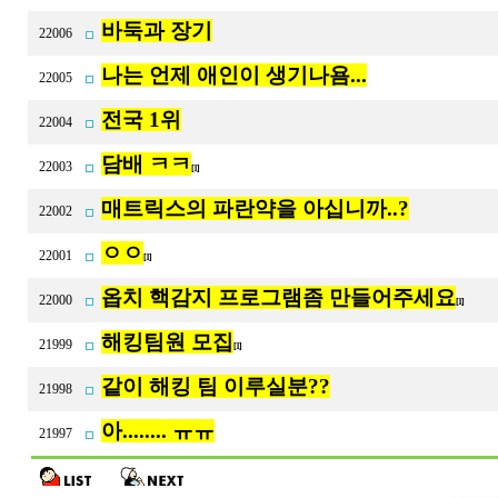
바둑과 장기
22006
나는 언제 애인이 생기나욤...
22005
전국 1위
22004
담배 ㅋㅋ
22003
[1]
매트릭스의 파란약을 아십니까..?
22002
ㅇㅇ
22001
[1]
옵치 핵감지 프로그램좀 만들어주세요
22000
[1]
해킹팀원 모집
21999
[1]
같이 해킹 팀 이루실분??
21998
아........ ㅠㅠ
21997