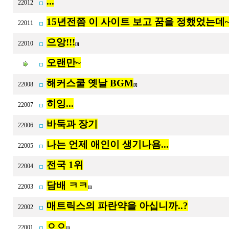
...
22012
15년전쯤 이 사이트 보고 꿈을 정했었는데~
22011
으앙!!!
22010
[1]
오랜만~
해커스쿨 옛날 BGM
22008
[1]
히잉...
22007
바둑과 장기
22006
나는 언제 애인이 생기나욤...
22005
전국 1위
22004
담배 ㅋㅋ
22003
[1]
매트릭스의 파란약을 아십니까..?
22002
ㅇㅇ
22001
[1]