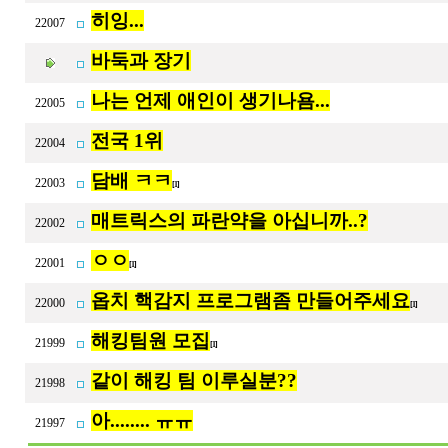
히잉...
22007
바둑과 장기
나는 언제 애인이 생기나욤...
22005
전국 1위
22004
담배 ㅋㅋ
22003
[1]
매트릭스의 파란약을 아십니까..?
22002
ㅇㅇ
22001
[1]
옵치 핵감지 프로그램좀 만들어주세요
22000
[1]
해킹팀원 모집
21999
[1]
같이 해킹 팀 이루실분??
21998
아........ ㅠㅠ
21997