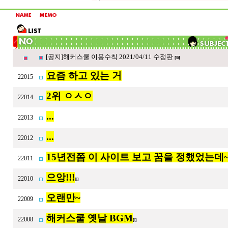
[공지]해커스쿨 이용수칙 2021/04/11 수정판
[55]
요즘 하고 있는 거
22015
2위 ㅇㅅㅇ
22014
...
22013
...
22012
15년전쯤 이 사이트 보고 꿈을 정했었는데~
22011
으앙!!!
22010
[1]
오랜만~
22009
해커스쿨 옛날 BGM
22008
[1]