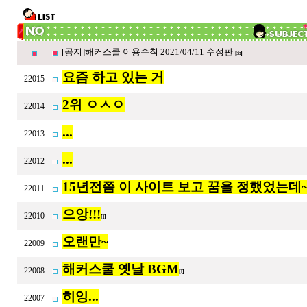
[공지]해커스쿨 이용수칙 2021/04/11 수정판
[55]
요즘 하고 있는 거
22015
2위 ㅇㅅㅇ
22014
...
22013
...
22012
15년전쯤 이 사이트 보고 꿈을 정했었는데~
22011
으앙!!!
22010
[1]
오랜만~
22009
해커스쿨 옛날 BGM
22008
[1]