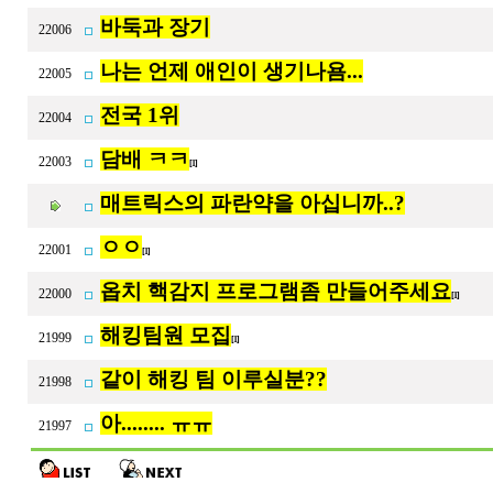
히잉...
22007
바둑과 장기
22006
나는 언제 애인이 생기나욤...
22005
전국 1위
22004
담배 ㅋㅋ
22003
[1]
매트릭스의 파란약을 아십니까..?
ㅇㅇ
22001
[1]
옵치 핵감지 프로그램좀 만들어주세요
22000
[1]
해킹팀원 모집
21999
[1]
같이 해킹 팀 이루실분??
21998
아........ ㅠㅠ
21997