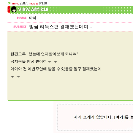
2587,
8/130
마리
방금 리눅스편 결재했는데여...
핸펀으루.. 했는데 언제받아보게 되나여?
공지란을 방굼 봤어여 ㅜ_ㅜ
아아아 전 이번주안에 받을 수 있을줄 알구 결재했는데
ㅜ_ㅜ