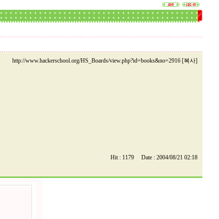
http://www.hackerschool.org/HS_Boards/view.php?id=books&no=2916 [복사]
Hit : 1179 Date : 2004/08/21 02:18