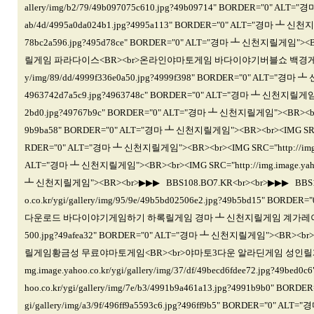
allery/img/b2/79/49b097075c610.jpg?49b09714" BORDER="0" ALT="경
ab/4d/4995a0da024b1.jpg?4995a113" BORDER="0" ALT="경마 ┻ 신천지릴게임"
78bc2a596.jpg?495d78ce" BORDER="0" ALT="경마 ┻ 신
릴게임 파라다이스<BR><br>온라인야마토게임 바다이야기버블쇼 백경게임 선천지게임장 미친
y/img/89/dd/4999f336e0a50.jpg?4999f398" BORDER="0" ALT="경마 ┻ 신
4963742d7a5c9.jpg?4963748c" BORDER="0" ALT="경마 ┻ 신천지릴게임"><BR>
2bd0.jpg?49767b9c" BORDER="0" ALT="경마 ┻ 신천지릴게임"><BR><br><IMG S
9b9ba58" BORDER="0" ALT="경마 ┻ 신천지릴게임"><BR><br><IMG SRC="http:/
RDER="0" ALT="경마 ┻ 신천지릴게임"><BR><br><IMG SRC="http://img.image
ALT="경마 ┻ 신천지릴게임"><BR><br><IMG SRC="http://img.image.yahoo.c
┻ 신천지릴게임"><BR><br>▶▶▶ BBS108.BO7.KR<br><br>▶▶▶ BBS108.BO
o.co.kr/ygi/gallery/img/95/9e/49b5bd02506e2.jpg?49b5b
다운로드 바다이야기게임하기 하록릴게임 경마 ┻ 신천지릴게임 계가레이스<BR><br><IMG SR
500.jpg?49afea32" BORDER="0" ALT="경마 ┻ 신천지릴게임
릴게임황금성 무료야마토게임<BR><br>야마토3다운 알라딘게임 성인릴게임 경
mg.image.yahoo.co.kr/ygi/gallery/img/37/df/49becd6fdee72.jpg?4
hoo.co.kr/ygi/gallery/img/7e/b3/4991b9a461a13.jpg?4991b9b0" BO
gi/gallery/img/a3/9f/496ff9a5593c6.jpg?496ff9b5" BO