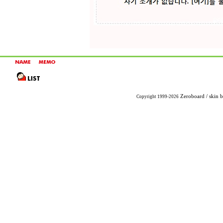
Zeroboard
/ skin 
Copyright 1999-2026